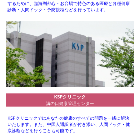
リ
するために、臨海副都心・お台場で特色のある医療と各種健康
ン
診断・人間ドック・予防接種などを行っています。
ク
カ
バ
ー
リ
ン
ク
グ
KSPクリニック
ル
溝の口健康管理センター
ー
プ
KSPクリニックではあなたの健康のすべての問題を一緒に解決
リ
いたします。また、中国人通訳者が付き添い、人間ドック・健
ン
康診断などを行うことも可能です。
ク