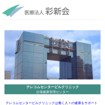
内
容
を
ス
キ
ッ
プ
カ
バ
ー
リ
ン
ク
グ
テレコムセンタービルクリニック
ル
台場健康管理センター
ー
プ
テレコムセンタービルクリニックは働く人々の健康をサポート