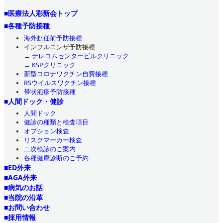
■医療法人彩新会トップ
■各種予防接種
海外赴任前予防接種
インフルエンザ予防接種
→
テレコムセンタービルクリニック
→
KSPクリニック
新型コロナワクチン自費接種
RSウイルスワクチン接種
帯状疱疹予防接種
■人間ドック・健診
人間ドック
健診の種類と検査項目
オプション検査
リスクマーカー検査
二次検診のご案内
各種健康診断のご予約
■ED外来
■AGA外来
■病気のお話
■当院の沿革
■お問い合わせ
■採用情報