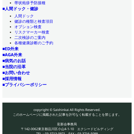
帯状疱疹予防接種
■人間ドック・健診
人間ドック
健診の種類と検査項目
オプション検査
リスクマーカー検査
二次検診のご案内
各種健康診断のご予約
■ED外来
■AGA外来
■病気のお話
■当院の沿革
■お問い合わせ
■採用情報
■プライバシーポリシー
copyright © Saishinkai All Rights Reserved.
このホームページに掲載された記事を許可なく転載することを禁じます。
彩新会事務局
〒142-0062東京都品川区小山4-1-10 エクシードビルディング
TEL：03-3713-0971 FAX：03-3716-5099