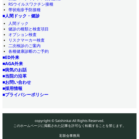
RSウイルスワクチン接種
帯状疱疹予防接種
■人間ドック・健診
人間ドック
健診の種類と検査項目
オプション検査
リスクマーカー検査
二次検診のご案内
各種健康診断のご予約
■ED外来
■AGA外来
■病気のお話
■当院の沿革
■お問い合わせ
■採用情報
■プライバシーポリシー
copyright © Saishinkai All Rights Reserved.
このホームページに掲載された記事を許可なく転載することを禁じます。
彩新会事務局