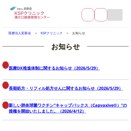
内
ア
ア
容
イ
イ
を
コ
コ
ン
ン
ス
リ
リ
キ
ン
ン
医療法人彩新会
＞
KSPクリニック
＞ お知らせ
ッ
ク
ク
プ
お知らせ
医療DX推進体制に関するお知らせ（2026/5/29）
長期処方・リフィル処方せんに関するお知らせ（2026/5/29）
新しい肺炎球菌ワクチン“キャップバックス（Capvaxive®）”の
接種を開始いたしました。（2026/4/12）