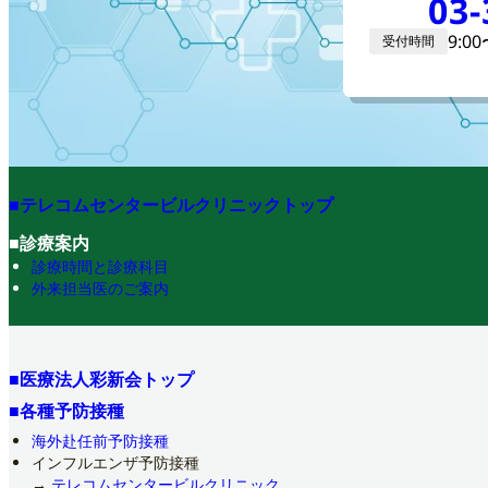
03-
9:0
受付時間
■テレコムセンタービルクリニックトップ
■診療案内
診療時間と診療科目
外来担当医のご案内
■医療法人彩新会トップ
■各種予防接種
海外赴任前予防接種
インフルエンザ予防接種
→
テレコムセンタービルクリニック