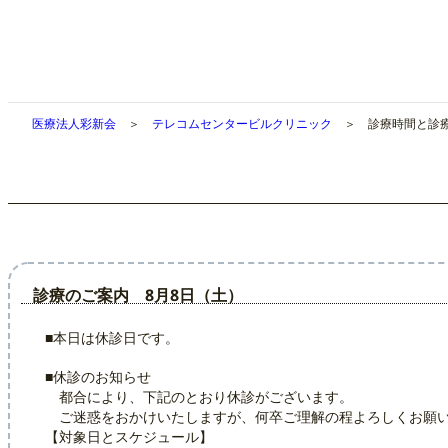
内
容
を
ス
キ
医療法人彩新会
＞
テレコムセンタービルクリニック
＞ 診療時間と診
ッ
プ
診療のご案内 8月8日（土）
■本日は休診日です。
■休診のお知らせ
都合により、下記のとおり休診がございます。
ご迷惑をおかけいたしますが、何卒ご理解の程よろしくお願
【対象日とスケジュール】