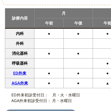
月
診療内容
午前
午後
午
内科
●
●
●
外科
消化器科
●
●
呼吸器科
●
ED外来
●
●
●
AGA外来
●
●
▲
ED外来初診受付日： 月・火・水曜日
AGA外来初診受付日： 月・水曜日