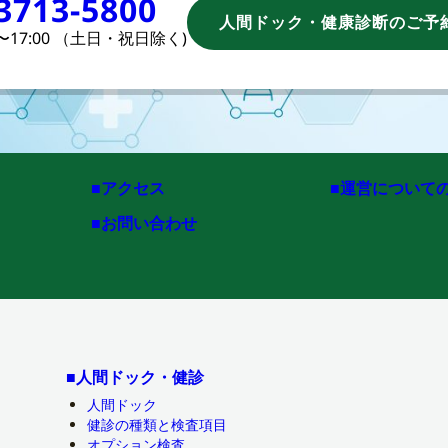
3713-5800
人間ドック・健康診断のご予
0〜17:00 （土
日・祝日除く)
■アクセス
■運営について
■お問い合わせ
■人間ドック・健診
人間ドック
健診の種類と検査項目
オプション検査