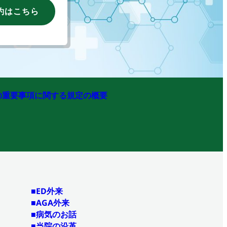
約はこちら
の重要事項に関する規定の概要
■ED外来
■AGA外来
■病気のお話
■当院の沿革